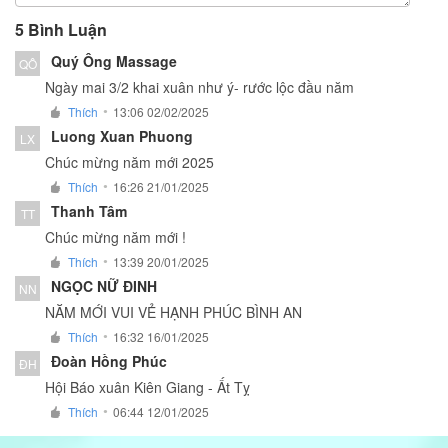
5 Bình Luận
Quý Ông Massage
QÔ
Ngày mai 3/2 khai xuân như ý- rước lộc đầu năm
Thích
13:06 02/02/2025
●
Luong Xuan Phuong
LX
Chúc mừng năm mới 2025
Thích
16:26 21/01/2025
●
Thanh Tâm
TT
Chúc mừng năm mới !
Thích
13:39 20/01/2025
●
NGỌC NỮ ĐINH
NN
NĂM MỚI VUI VẺ HẠNH PHÚC BÌNH AN
Thích
16:32 16/01/2025
●
Đoàn Hồng Phúc
ĐH
Hội Báo xuân Kiên Giang - Ất Tỵ
Thích
06:44 12/01/2025
●