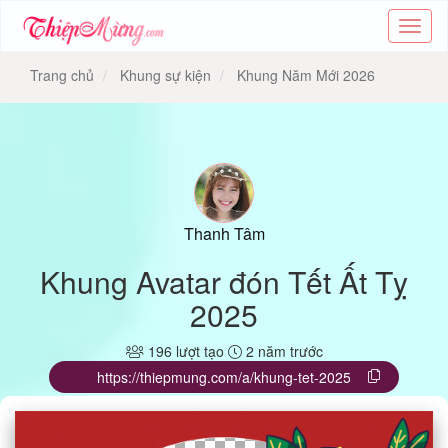
Tạo
thiệp
online
Trang chủ
Khung sự kiện
Khung Năm Mới 2026
-
Thiệp
các
chủ
đề
-
Thie
Thanh Tâm
Khung Avatar đón Tết Ất Tỵ
2025
196 lượt tạo
2 năm trước
https://thiepmung.com/a/khung-tet-2025