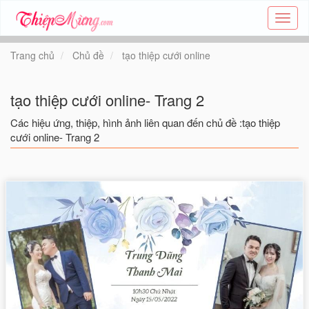
Tạo
thiệp
online
Trang chủ
Chủ đề
tạo thiệp cưới online
-
Thiệp
các
tạo thiệp cưới online- Trang 2
chủ
đề
Các hiệu ứng, thiệp, hình ảnh liên quan đến chủ đề :tạo thiệp
-
cưới online- Trang 2
Thie