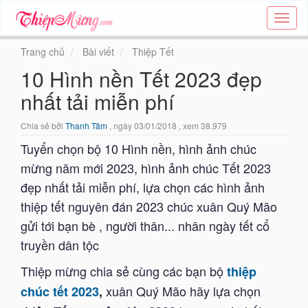
Tạo
thiệp
online
Trang chủ
Bài viết
Thiệp Tết
-
10 Hình nền Tết 2023 đẹp
Thiệp
các
nhất tải miễn phí
chủ
đề
Chia sẻ bởi
Thanh Tâm
, ngày 03/01/2018 , xem 38.979
-
Thie
Tuyển chọn bộ 10 Hình nền, hình ảnh chúc
mừng năm mới 2023, hình ảnh chúc Tết 2023
đẹp nhất tải miễn phí, lựa chọn các hình ảnh
thiệp tết nguyên đán 2023 chúc xuân Quý Mão
gửi tới bạn bè , người thân... nhân ngày tết cổ
truyền dân tộc
Thiệp mừng chia sẻ cùng các bạn bộ
thiệp
xuân Quý Mão hãy lựa chọn
chúc tết 2023
,