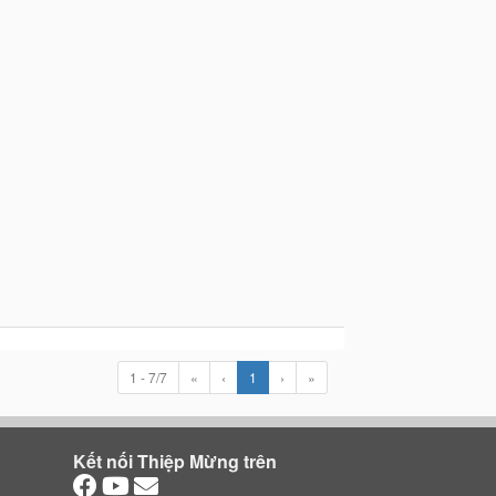
1 - 7/7
«
‹
1
›
»
Kết nối Thiệp Mừng trên