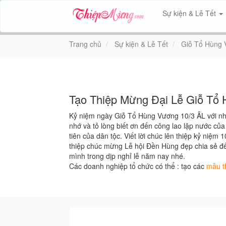
Sự kiện & Lễ Tết
Trang chủ
Sự kiện & Lễ Tết
Giỗ Tổ Hùng
Tạo Thiệp Mừng Đại Lễ Giỗ Tổ
Kỷ niệm ngày Giỗ Tổ Hùng Vương 10/3 ÂL với n
nhớ và tỏ lòng biết ơn đến công lao lập nước củ
tiên của dân tộc. Viết lời chúc lên thiệp kỷ niệm
thiệp chúc mừng Lễ hội Đền Hùng đẹp chia sẻ đ
mình trong dịp nghỉ lễ năm nay nhé.
Các doanh nghiệp tổ chức có thể : tạo các
mẫu t