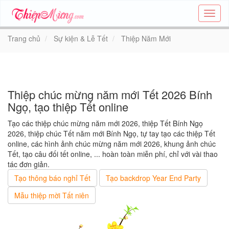
Tạo
thiệp
online
Trang chủ
Sự kiện & Lễ Tết
Thiệp Năm Mới
-
Thiệp
các
chủ
đề
Thiệp chúc mừng năm mới Tết 2026 Bính
-
Ngọ, tạo thiệp Tết online
Thie
Tạo các thiệp chúc mừng năm mới 2026, thiệp Tết Bính Ngọ
2026, thiệp chúc Tết năm mới Bính Ngọ, tự tay tạo các thiệp Tết
online, các hình ảnh chúc mừng năm mới 2026, khung ảnh chúc
Tết, tạo câu đối tết online, ... hoàn toàn miễn phí, chỉ với vài thao
tác đơn giản.
Tạo thông báo nghỉ Tết
Tạo backdrop Year End Party
Mẫu thiệp mời Tất niên