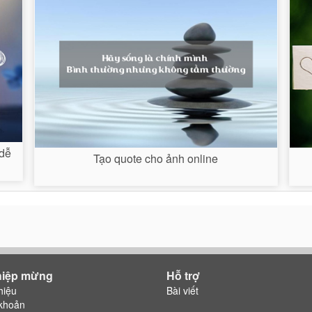
 dễ
Tạo quote cho ảnh online
hiệp mừng
Hỗ trợ
hiệu
Bài viết
khoản