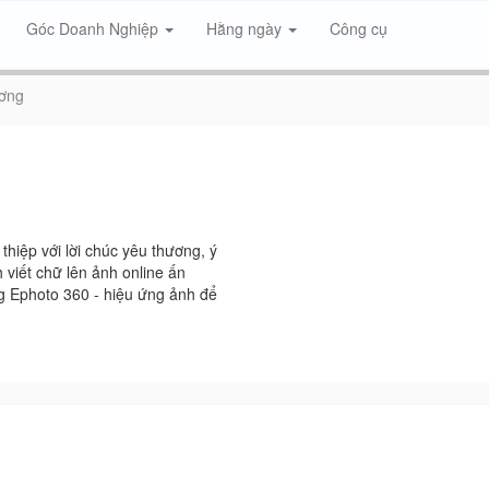
Góc Doanh Nghiệp
Hằng ngày
Công cụ
ương
thiệp với lời chúc yêu thương, ý
h viết chữ lên ảnh online ấn
ng Ephoto 360 - hiệu ứng ảnh để