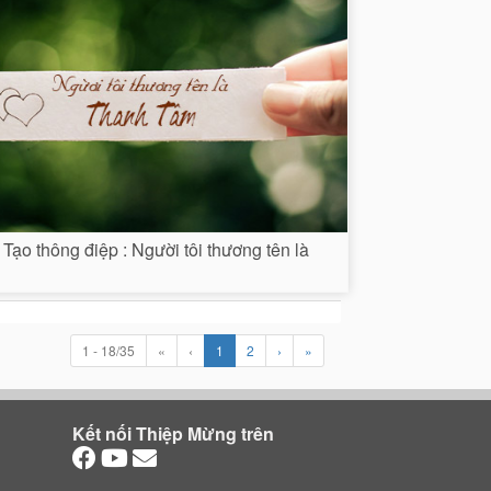
Tạo thông điệp : Người tôi thương tên là
1 - 18/35
«
‹
1
2
›
»
Kết nối Thiệp Mừng trên