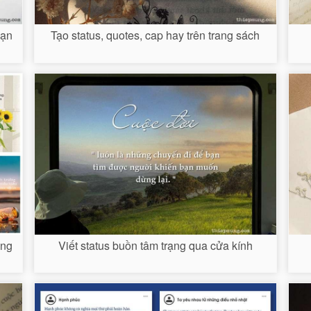
bạn
Tạo status, quotes, cap hay trên trang sách
ông
Viết status buồn tâm trạng qua cửa kính