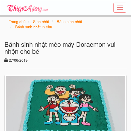
Tạo
thiệp
online
Trang chủ
Sinh nhật
Bánh sinh nhật
-
Bánh sinh nhật in chữ
Thiệp
các
Bánh sinh nhật mèo máy Doraemon vui
chủ
đề
nhộn cho bé
-
27/06/2019
Thie