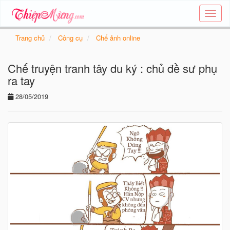
Tạo
thiệp
online
Trang chủ
Công cụ
Chế ảnh online
-
Thiệp
Chế truyện tranh tây du ký : chủ đề sư phụ
các
chủ
ra tay
đề
28/05/2019
-
Thie