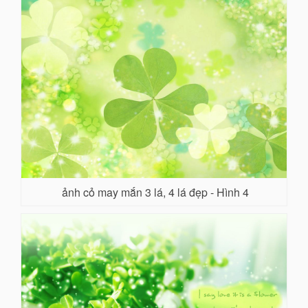
ảnh cỏ may mắn 3 lá, 4 lá đẹp - Hình 4