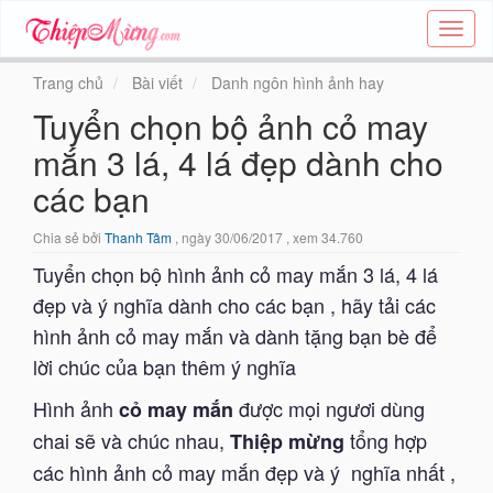
Tạo
thiệp
online
Trang chủ
Bài viết
Danh ngôn hình ảnh hay
-
Tuyển chọn bộ ảnh cỏ may
Thiệp
các
mắn 3 lá, 4 lá đẹp dành cho
chủ
đề
các bạn
-
Thie
Chia sẻ bởi
Thanh Tâm
, ngày 30/06/2017 , xem 34.760
Tuyển chọn bộ hình ảnh cỏ may mắn 3 lá, 4 lá
đẹp và ý nghĩa dành cho các bạn , hãy tải các
hình ảnh cỏ may mắn và dành tặng bạn bè để
lời chúc của bạn thêm ý nghĩa
Hình ảnh
được mọi ngươi dùng
cỏ may mắn
chai sẽ và chúc nhau,
tổng hợp
Thiệp mừng
các hình ảnh cỏ may mắn đẹp và ý nghĩa nhất ,