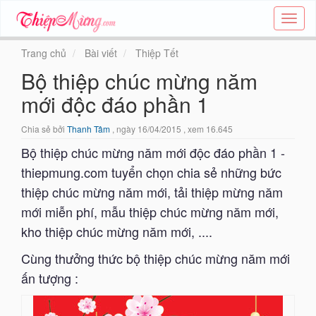
Tạo
thiệp
online
Trang chủ
Bài viết
Thiệp Tết
-
Bộ thiệp chúc mừng năm
Thiệp
các
mới độc đáo phần 1
chủ
đề
Chia sẻ bởi
Thanh Tâm
, ngày 16/04/2015 , xem 16.645
-
Thie
Bộ thiệp chúc mừng năm mới độc đáo phần 1 -
thiepmung.com tuyển chọn chia sẻ những bức
thiệp chúc mừng năm mới, tải thiệp mừng năm
mới miễn phí, mẫu thiệp chúc mừng năm mới,
kho thiệp chúc mừng năm mới, ....
Cùng thưởng thức bộ thiệp chúc mừng năm mới
ấn tượng :