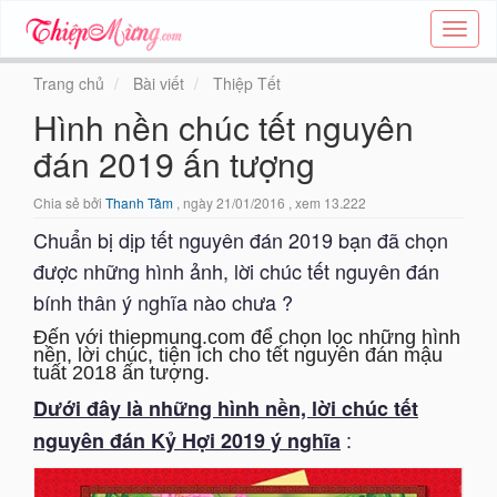
Tạo
thiệp
online
Trang chủ
Bài viết
Thiệp Tết
-
Hình nền chúc tết nguyên
Thiệp
các
đán 2019 ấn tượng
chủ
đề
Chia sẻ bởi
Thanh Tâm
, ngày 21/01/2016 , xem 13.222
-
Thie
Chuẩn bị dịp tết nguyên đán 2019 bạn đã chọn
được những hình ảnh, lời chúc tết nguyên đán
bính thân ý nghĩa nào chưa ?
Đến với thiepmung.com để chọn lọc những hình
nền, lời chúc, tiện ích cho tết nguyên đán mậu
tuất 2018 ấn tượng.
Dưới đây là những hình nền, lời chúc tết
:
nguyên đán Kỷ Hợi 2019 ý nghĩa