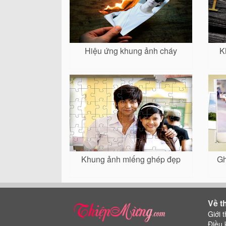
Hiệu ứng khung ảnh cháy
K
Khung ảnh miếng ghép đẹp
Gh
Về t
Giới t
Điều 