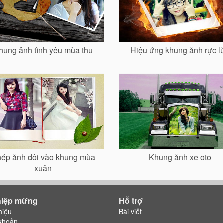
hung ảnh tình yêu mùa thu
Hiệu ứng khung ảnh rực l
ép ảnh đôi vào khung mùa
Khung ảnh xe oto
xuân
hiệp mừng
Hỗ trợ
hiệu
Bài viết
khoản