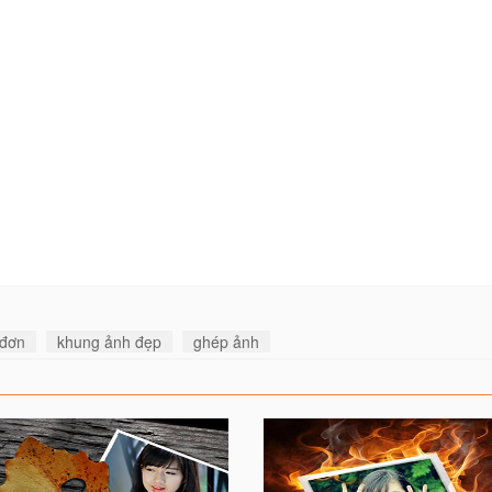
 đơn
khung ảnh đẹp
ghép ảnh