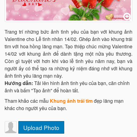
Trang trí những bức ảnh tình yêu của bạn với khung ảnh
Valentine cho Lễ tình nhân 14/02. Ghép ảnh vào khung trái
tim với hoa hồng lãng mạn. Tạo thiệp chúc mừng Valentine
14/02 với khung ảnh để dành tặng một nửa yêu thương.
Còn gì tuyệt vời hơn khi vào lễ tình yêu năm nay, bạn và
người ấy có thể tạo ra những kỷ niệm đáng nhớ với khung
ảnh tình yêu lãng mạn này.
Hướng dẫn:
Tải lên hình ảnh tình yêu của bạn, căn chỉnh
ảnh và bấm "Tạo ảnh" để hoàn tất.
Tham khảo các mẫu
Khung ảnh trái tim
đẹp lãng mạn
khác cho người yêu của bạn.
Upload Photo