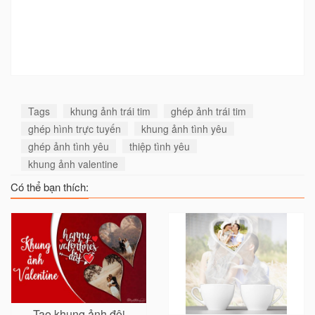
Tags
khung ảnh trái tim
ghép ảnh trái tim
ghép hình trực tuyến
khung ảnh tình yêu
ghép ảnh tình yêu
thiệp tình yêu
khung ảnh valentine
Có thể bạn thích:
Tạo khung ảnh đôi