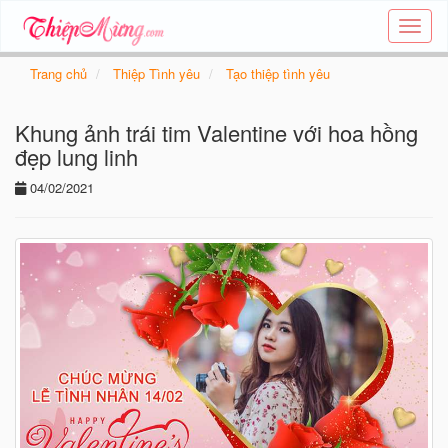
Tạo
thiệp
online
Trang chủ
Thiệp Tình yêu
Tạo thiệp tình yêu
-
Thiệp
Khung ảnh trái tim Valentine với hoa hồng
các
chủ
đẹp lung linh
đề
04/02/2021
-
Thie