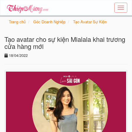
Tạo
thiệp
online
Trang chủ
Góc Doanh Nghiệp
Tạo Avatar Sự Kiện
-
Thiệp
Tạo avatar cho sự kiện Mialala khai trương
các
chủ
cửa hàng mới
đề
18/04/2022
-
Thie