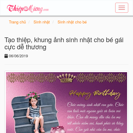
Tạo
thiệp
online
Trang chủ
Sinh nhật
Sinh nhật cho bé
-
Thiệp
Tạo thiệp, khung ảnh sinh nhật cho bé gái
các
chủ
cực dễ thương
đề
06/06/2019
-
Thie