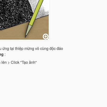
ệu ứng tại thiệp mừng vô cùng độc đáo
ng
:
 lên > Click "Tạo ảnh"