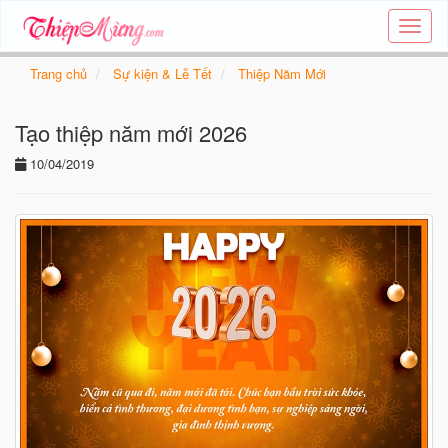
Tạo
thiệp
online
Trang chủ
Sự kiện & Lễ Tết
Thiệp Năm Mới
-
Thiệp
Tạo thiệp năm mới 2026
các
chủ
10/04/2019
đề
-
Thie