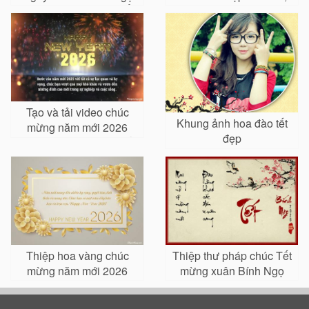
đẹp mà bạn không thể
chào Xuân
bỏ lỡ
Tạo và tải video chúc
Khung ảnh hoa đào tết
mừng năm mới 2026
đẹp
pháo hoa lung linh nhất
Thiệp hoa vàng chúc
Thiệp thư pháp chúc Tết
mừng năm mới 2026
mừng xuân Bính Ngọ
2026