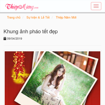
Tạo
thiệp
online
Trang chủ
Sự kiện & Lễ Tết
Thiệp Năm Mới
-
Thiệp
Khung ảnh pháo tết đẹp
các
chủ
09/04/2019
đề
-
Thie