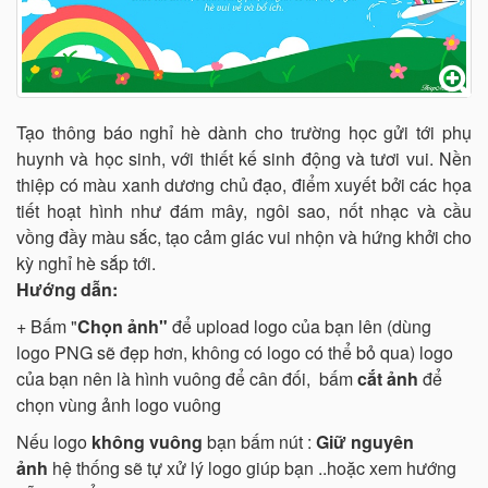
Tạo thông báo nghỉ hè dành cho trường học gửi tới phụ
huynh và học sinh, với thiết kế sinh động và tươi vui. Nền
thiệp có màu xanh dương chủ đạo, điểm xuyết bởi các họa
tiết hoạt hình như đám mây, ngôi sao, nốt nhạc và cầu
vồng đầy màu sắc, tạo cảm giác vui nhộn và hứng khởi cho
kỳ nghỉ hè sắp tới.
Hướng dẫn:
+ Bấm "
Chọn ảnh"
để upload logo của bạn lên (dùng
logo PNG sẽ đẹp hơn, không có logo có thể bỏ qua) logo
của bạn nên là hình vuông để cân đối, bấm
cắt ảnh
để
chọn vùng ảnh logo vuông
Nếu logo
không vuông
bạn bấm nút :
Giữ nguyên
ảnh
hệ thống sẽ tự xử lý logo giúp bạn ..hoặc xem hướng