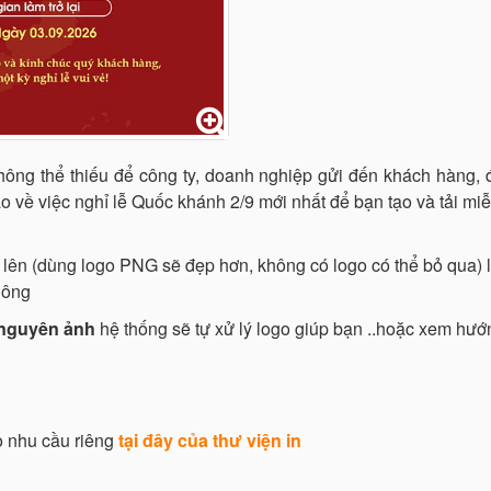
ông thể thiếu để công ty, doanh nghiệp gửi đến khách hàng, đ
o về việc nghỉ lễ Quốc khánh 2/9 mới nhất để bạn tạo và tải miễ
lên (dùng logo PNG sẽ đẹp hơn, không có logo có thể bỏ qua) 
uông
 nguyên ảnh
hệ thống sẽ tự xử lý logo giúp bạn ..hoặc xem h
eo nhu cầu riêng
tại đây của thư viện in