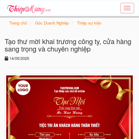
Tạo
thiệp
online
Trang chủ
Góc Doanh Nghiệp
Thiệp sự kiện
-
Thiệp
Tạo thư mời khai trương công ty, cửa hàng
các
chủ
sang trọng và chuyên nghiệp
đề
14/05/2025
-
Thie