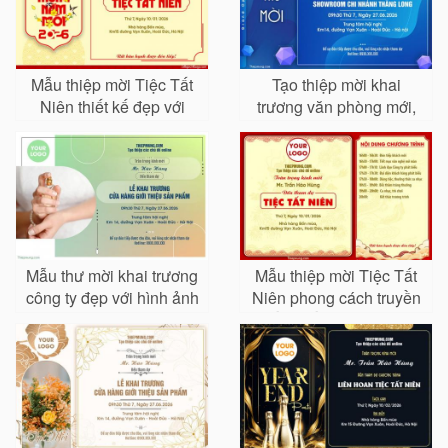
Mẫu thiệp mời Tiệc Tất
Tạo thiệp mời khai
Niên thiết kế đẹp với
trương văn phòng mới,
chim én và hoa mai
công ty chuyên nghiệp
nhất
Mẫu thư mời khai trương
Mẫu thiệp mời Tiệc Tất
công ty đẹp với hình ảnh
Niên phong cách truyền
của bạn
thống kết hợp hiện đại