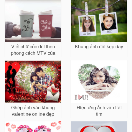
Viết chữ cốc đôi theo
Khung ảnh đôi kẹp dây
phong cách MTV của
Sơn Tùng
Ghép ảnh vào khung
Hiệu ứng ảnh vân trái
valentine online đẹp
tim