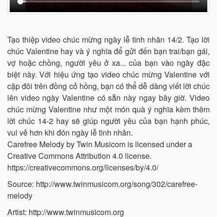
Tạo thiệp video chúc mừng ngày lễ tình nhân 14/2. Tạo lời
chúc Valentine hay và ý nghĩa để gửi đến bạn trai/bạn gái,
vợ hoặc chồng, người yêu ở xa... của bạn vào ngày đặc
biệt này. Với hiệu ứng tạo video chúc mừng Valentine với
cặp đôi trên đồng cỏ hồng, bạn có thể dễ dàng viết lời chúc
lên video ngày Valentine có sẵn này ngay bây giờ. Video
chúc mừng Valentine như một món quà ý nghĩa kèm thêm
lời chúc 14-2 hay sẽ giúp người yêu của bạn hạnh phúc,
vui vẻ hơn khi đón ngày lễ tình nhân.
Carefree Melody by Twin Musicom is licensed under a
Creative Commons Attribution 4.0 license.
https://creativecommons.org/licenses/by/4.0/
Source: http://www.twinmusicom.org/song/302/carefree-
melody
Artist: http://www.twinmusicom.org