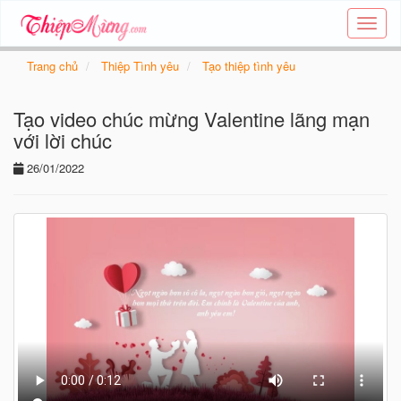
Tạo
thiệp
online
Trang chủ
Thiệp Tình yêu
Tạo thiệp tình yêu
-
Thiệp
Tạo video chúc mừng Valentine lãng mạn
các
chủ
với lời chúc
đề
26/01/2022
-
Thie