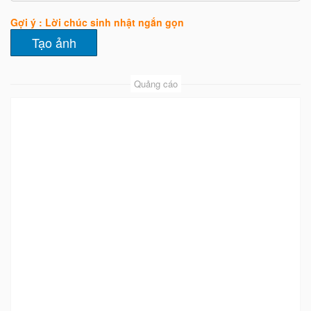
Gợi ý : Lời chúc sinh nhật ngắn gọn
Quảng cáo
Mẫu 10
Mẫu 11
Mẫu 12
Xem
Xem
Xem