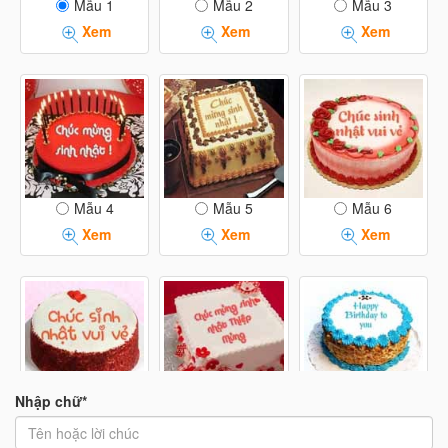
Mẫu 1
Mẫu 2
Mẫu 3
Xem
Xem
Xem
Mẫu 4
Mẫu 5
Mẫu 6
Xem
Xem
Xem
Nhập chữ*
Mẫu 7
Mẫu 8
Mẫu 9
Xem
Xem
Xem