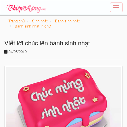
Tạo
thiệp
online
Trang chủ
Sinh nhật
Bánh sinh nhật
-
Bánh sinh nhật in chữ
Thiệp
các
Viết lời chúc lên bánh sinh nhật
chủ
đề
24/05/2019
-
Thie