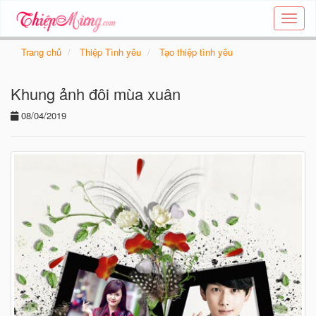
Tạo
thiệp
online
Trang chủ
Thiệp Tình yêu
Tạo thiệp tình yêu
-
Thiệp
Khung ảnh đôi mùa xuân
các
chủ
08/04/2019
đề
-
Thie