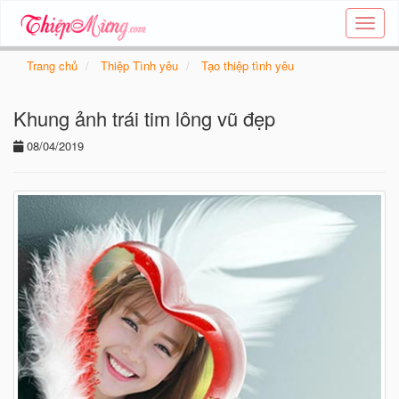
Tạo
thiệp
online
Trang chủ
Thiệp Tình yêu
Tạo thiệp tình yêu
-
Thiệp
Khung ảnh trái tim lông vũ đẹp
các
chủ
08/04/2019
đề
-
Thie