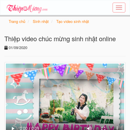
Tạo
thiệp
online
Trang chủ
Sinh nhật
Tạo video sinh nhật
-
Thiệp
Thiệp video chúc mừng sinh nhật online
các
chủ
01/09/2020
đề
-
Thie