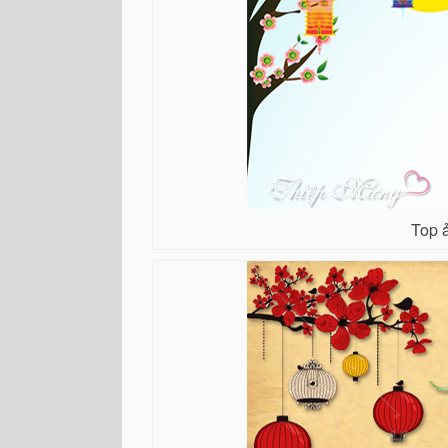
Top ả