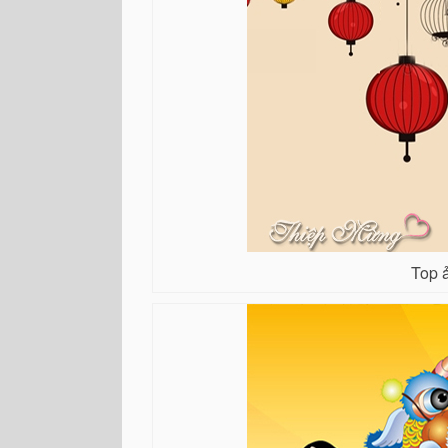
Top ả