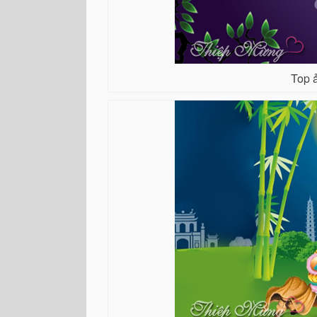
Top ả