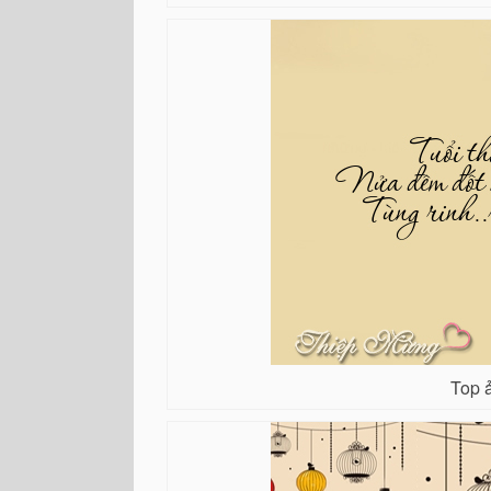
Top ả