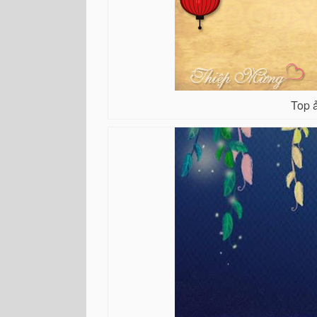
Top ả