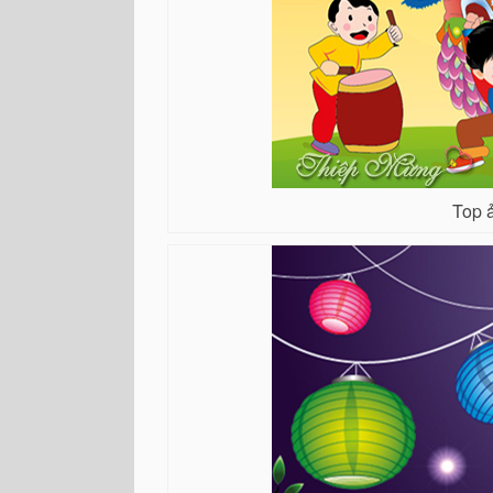
Top ả