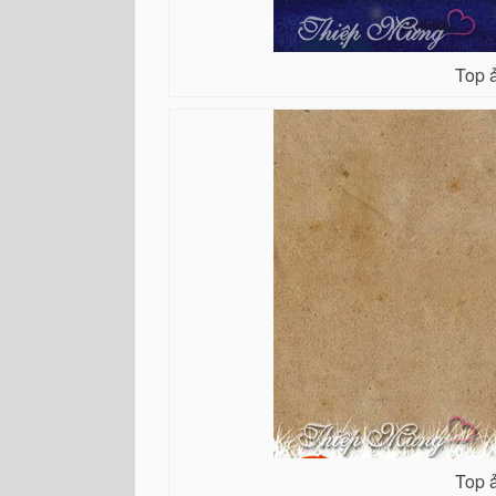
Top ả
Top ả