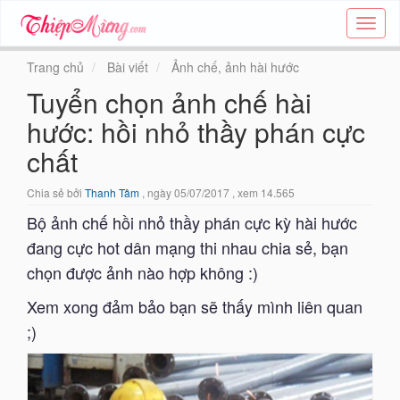
Tạo
thiệp
online
Trang chủ
Bài viết
Ảnh chế, ảnh hài hước
-
Tuyển chọn ảnh chế hài
Thiệp
các
hước: hồi nhỏ thầy phán cực
chủ
đề
chất
-
Thie
Chia sẻ bởi
Thanh Tâm
, ngày 05/07/2017 , xem 14.565
Bộ ảnh chế hồi nhỏ thầy phán cực kỳ hài hước
đang cực hot dân mạng thi nhau chia sẻ, bạn
chọn được ảnh nào hợp không :)
Xem xong đảm bảo bạn sẽ thấy mình liên quan
;)