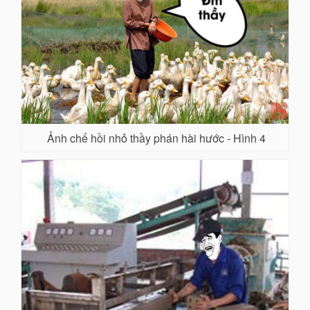
Ảnh chế hồi nhỏ thầy phán hài hước - Hình 4