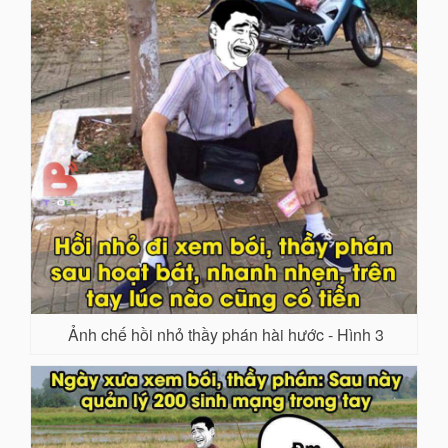
Ảnh chế hồi nhỏ thầy phán hài hước - Hình 3