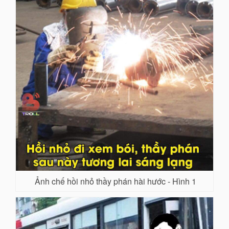
Ảnh chế hồi nhỏ thầy phán hài hước - Hình 1