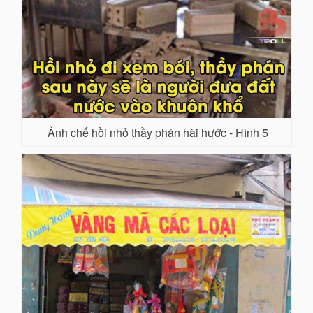
Ảnh chế hồi nhỏ thầy phán hài hước - Hình 5