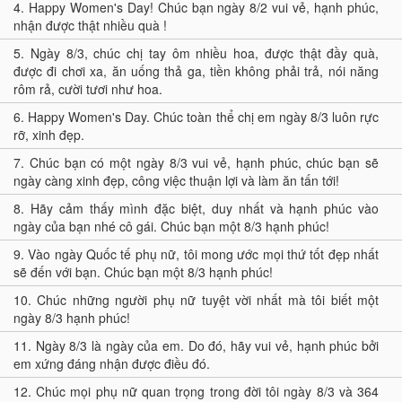
4.
Happy Women's Day! Chúc bạn ngày 8/2 vui vẻ, hạnh phúc,
nhận được thật nhiều quà !
5.
Ngày 8/3, chúc chị tay ôm nhiều hoa, được thật đầy quà,
được đi chơi xa, ăn uống thả ga, tiền không phải trả, nói năng
rôm rả, cười tươi như hoa.
6.
Happy Women's Day. Chúc toàn thể chị em ngày 8/3 luôn rực
rỡ, xinh đẹp.
7.
Chúc bạn có một ngày 8/3 vui vẻ, hạnh phúc, chúc bạn sẽ
ngày càng xinh đẹp, công việc thuận lợi và làm ăn tấn tới!
8.
Hãy cảm thấy mình đặc biệt, duy nhất và hạnh phúc vào
ngày của bạn nhé cô gái. Chúc bạn một 8/3 hạnh phúc!
9.
Vào ngày Quốc tế phụ nữ, tôi mong ước mọi thứ tốt đẹp nhất
sẽ đến với bạn. Chúc bạn một 8/3 hạnh phúc!
10.
Chúc những người phụ nữ tuyệt vời nhất mà tôi biết một
ngày 8/3 hạnh phúc!
11.
Ngày 8/3 là ngày của em. Do đó, hãy vui vẻ, hạnh phúc bởi
em xứng đáng nhận được điều đó.
12.
Chúc mọi phụ nữ quan trọng trong đời tôi ngày 8/3 và 364