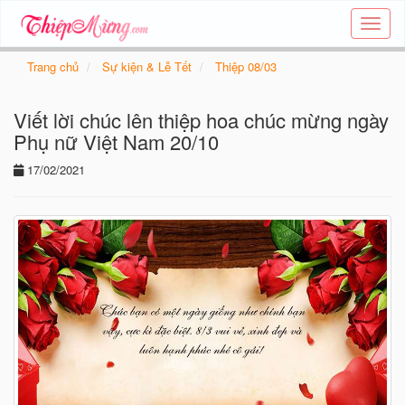
Tạo
thiệp
online
Trang chủ
Sự kiện & Lễ Tết
Thiệp 08/03
-
Thiệp
Viết lời chúc lên thiệp hoa chúc mừng ngày
các
chủ
Phụ nữ Việt Nam 20/10
đề
17/02/2021
-
Thie