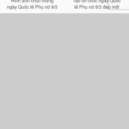
Hình ảnh chúc mừng
Tạo lời chúc ngày Quốc
ngày Quốc tế Phụ nữ 8/3
tế Phụ nữ 8/3 đẹp mới
cho khách hàng, nhân
nhất
viên
Mẫu thiệp chúc mừng
Thiệp chúc mừng ngày
Happy Women's Day 8/3
8/3 đẹp dành tặng cho
đơn giản
chị em
Tạo thiệp online - Thiệp các chủ đề - Thiepmung.com
Về thiệp mừng
Giới thiệu
Điều khoản
Hỗ trợ
Bài viết