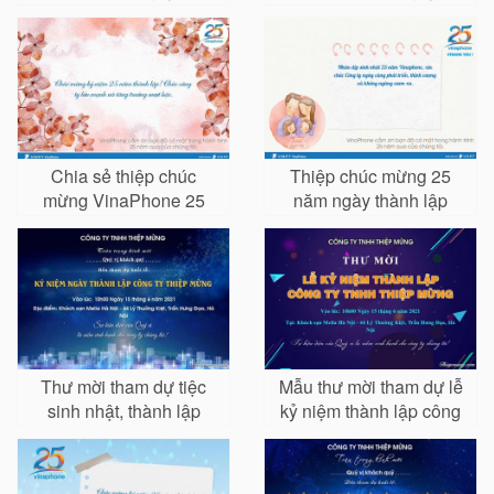
lánh, sang trọng
chuyên nghiệp, lịch sự
Chia sẻ thiệp chúc
Thiệp chúc mừng 25
mừng VinaPhone 25
năm ngày thành lập
năm thành lập đẹp ý
VinaPhone (26/6/1996-
nghĩa
26/6/2021)
Thư mời tham dự tiệc
Mẫu thư mời tham dự lễ
sinh nhật, thành lập
kỷ niệm thành lập công
công ty miễn phí
ty đẹp