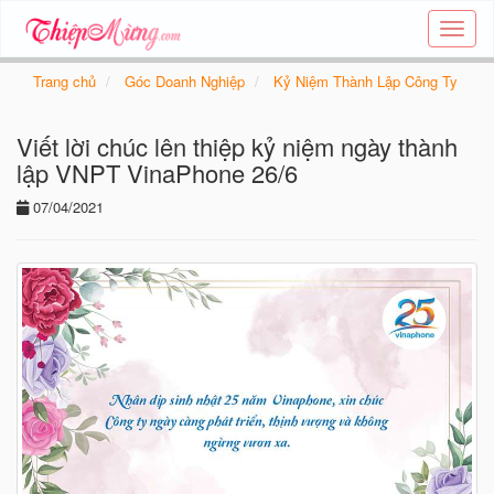
Tạo
thiệp
online
Trang chủ
Góc Doanh Nghiệp
Kỷ Niệm Thành Lập Công Ty
-
Thiệp
Viết lời chúc lên thiệp kỷ niệm ngày thành
các
chủ
lập VNPT VinaPhone 26/6
đề
07/04/2021
-
Thie