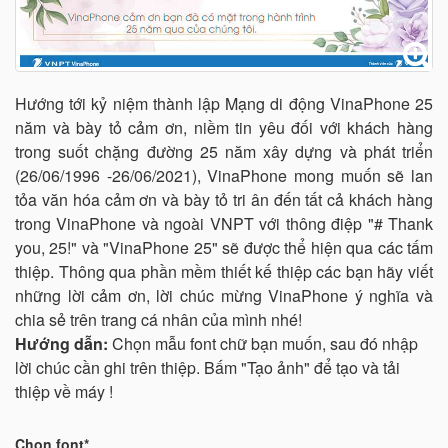
Hướng tới kỷ niệm thành lập Mạng di động VinaPhone 25
năm và bày tỏ cảm ơn, niềm tin yêu đối với khách hàng
trong suốt chặng đường 25 năm xây dựng và phát triển
(26/06/1996 -26/06/2021), VinaPhone mong muốn sẽ lan
tỏa văn hóa cảm ơn và bày tỏ tri ân đến tất cả khách hàng
trong VinaPhone và ngoài VNPT với thông điệp "# Thank
you, 25!" và "VinaPhone 25" sẽ được thể hiện qua các tấm
thiệp. Thông qua phần mềm thiết kế thiệp các bạn hãy viết
những lời cảm ơn, lời chúc mừng VinaPhone ý nghĩa và
chia sẻ trên trang cá nhân của mình nhé!
Hướng dẫn:
Chọn mẫu font chữ bạn muốn, sau đó nhập
lời chúc cần ghi trên thiệp. Bấm "Tạo ảnh" để tạo và tải
thiệp về máy !
Chọn font*