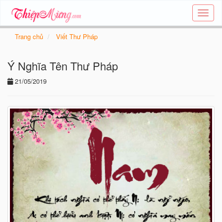
Tạo
thiệp
online
Trang chủ
Viết Thư Pháp
-
Thiệp
Ý Nghĩa Tên Thư Pháp
các
chủ
21/05/2019
đề
-
Thie