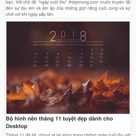
bạn. Với chủ đề "ngày cuối thu" thiepmung.com muốn truyền tải
đến sự dịu êm và ấm áp của những giọt nắng cuối cùng và sự
chơi vơi khi ngày sắp tàn.
Bộ hình nền tháng 11 tuyệt đẹp dành cho
Desktop
Tháng 11 đã tới, chúng ta lại sống trong những ngày cuối thu với