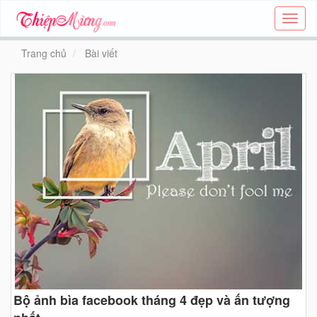
Tạo
thiệp
online
Trang chủ
Bài viết
-
Thiệp
các
chủ
đề
-
Thie
Bộ ảnh bìa facebook tháng 4 đẹp và ấn tượng