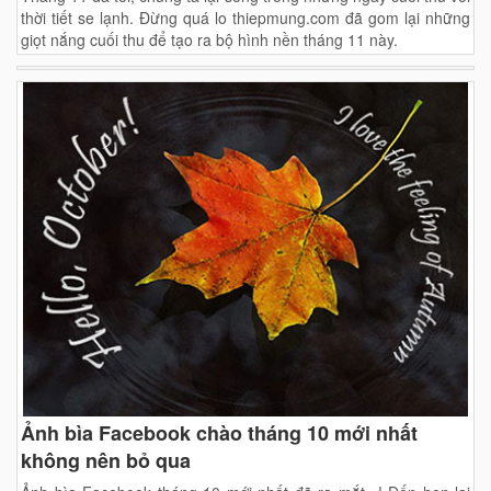
thời tiết se lạnh. Đừng quá lo thiepmung.com đã gom lại những
giọt nắng cuối thu để tạo ra bộ hình nền tháng 11 này.
Ảnh bìa Facebook chào tháng 10 mới nhất
không nên bỏ qua