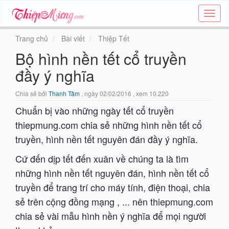
Tạo
thiệp
online
Trang chủ
Bài viết
Thiệp Tết
-
Bộ hình nền tết cổ truyền
Thiệp
các
đầy ý nghĩa
chủ
đề
Chia sẻ bởi
Thanh Tâm
, ngày 02/02/2016 , xem 10.220
-
Thie
Chuẩn bị vào những ngày tết cổ truyền
thiepmung.com chia sẻ những hình nền tết cổ
truyền, hình nền tết nguyên đán đầy ý nghĩa.
Cứ đến dịp tết đến xuân về chúng ta là tìm
những hình nền tết nguyên đán, hình nền tết cổ
truyền để trang trí cho máy tính, điện thoại, chia
sẻ trên cộng đồng mạng , ... nên thiepmung.com
chia sẻ vài mẫu hình nền ý nghĩa để mọi người