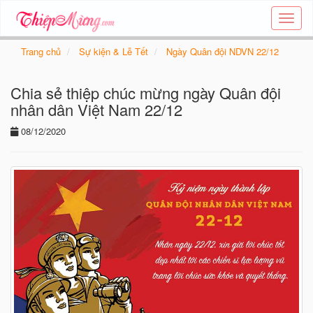
Tạo
thiệp
online
Trang chủ
Sự kiện & Lễ Tết
Ngày Quân đội NDVN 22/12
-
Thiệp
Chia sẻ thiệp chúc mừng ngày Quân đội
các
chủ
nhân dân Việt Nam 22/12
đề
08/12/2020
-
Thie