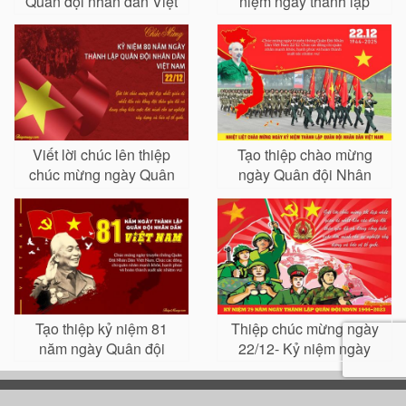
Quân đội nhân dân Việt
niệm ngày thành lập
Nam đẹp và ý nghĩa
Quân đội Nhân dân Việt
Nam 22-12
Viết lời chúc lên thiệp
Tạo thiệp chào mừng
chúc mừng ngày Quân
ngày Quân đội Nhân
đội nhân dân Việt Nam
dân Việt Nam 22/12 trực
tuyến
Tạo thiệp kỷ niệm 81
Thiệp chúc mừng ngày
năm ngày Quân đội
22/12- Kỷ niệm ngày
nhân dân Việt Nam
Quân đội NDVN
22/12