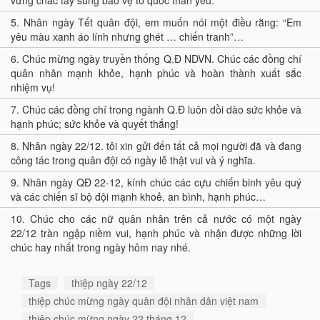
vững chắc tay súng bảo vệ tổ quốc thân yêu.
5.
Nhân ngày Tết quân đội, em muốn nói một điều rằng: “Em
yêu màu xanh áo lính nhưng ghét … chiến tranh”…
6.
Chúc mừng ngày truyền thống Q.Đ NDVN. Chúc các đồng chí
quân nhân mạnh khỏe, hạnh phúc và hoàn thành xuất sắc
nhiệm vụ!
7.
Chúc các đồng chí trong ngành Q.Đ luôn dồi dào sức khỏe và
hạnh phúc; sức khỏe và quyết thắng!
8.
Nhân ngày 22/12. tôi xin gửi đến tất cả mọi người đã và đang
công tác trong quân đội có ngày lễ thật vui và ý nghĩa.
9.
Nhân ngày QĐ 22-12, kính chúc các cựu chiến binh yêu quý
và các chiến sĩ bộ đội mạnh khoẻ, an bình, hạnh phúc…
10.
Chúc cho các nữ quân nhân trên cả nước có một ngày
22/12 tràn ngập niềm vui, hạnh phúc và nhận được những lời
chúc hay nhất trong ngày hôm nay nhé.
Tags
thiệp ngày 22/12
thiệp chúc mừng ngày quân đội nhân dân việt nam
thiệp chúc mừng ngày 22 tháng 12