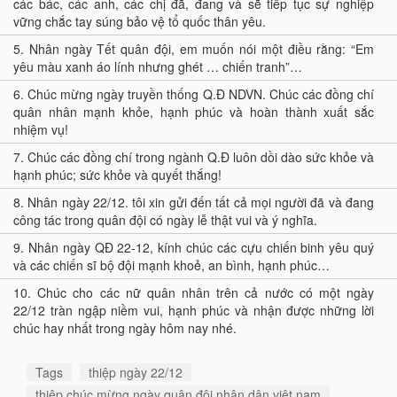
các bác, các anh, các chị đã, đang và sẽ tiếp tục sự nghiệp
vững chắc tay súng bảo vệ tổ quốc thân yêu.
5.
Nhân ngày Tết quân đội, em muốn nói một điều rằng: “Em
yêu màu xanh áo lính nhưng ghét … chiến tranh”…
6.
Chúc mừng ngày truyền thống Q.Đ NDVN. Chúc các đồng chí
quân nhân mạnh khỏe, hạnh phúc và hoàn thành xuất sắc
nhiệm vụ!
7.
Chúc các đồng chí trong ngành Q.Đ luôn dồi dào sức khỏe và
hạnh phúc; sức khỏe và quyết thắng!
8.
Nhân ngày 22/12. tôi xin gửi đến tất cả mọi người đã và đang
công tác trong quân đội có ngày lễ thật vui và ý nghĩa.
9.
Nhân ngày QĐ 22-12, kính chúc các cựu chiến binh yêu quý
và các chiến sĩ bộ đội mạnh khoẻ, an bình, hạnh phúc…
10.
Chúc cho các nữ quân nhân trên cả nước có một ngày
22/12 tràn ngập niềm vui, hạnh phúc và nhận được những lời
chúc hay nhất trong ngày hôm nay nhé.
Tags
thiệp ngày 22/12
thiệp chúc mừng ngày quân đội nhân dân việt nam