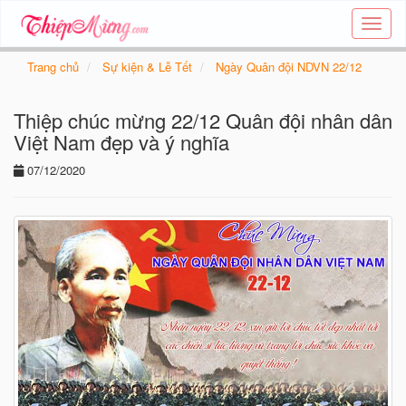
Tạo
thiệp
online
Trang chủ
Sự kiện & Lễ Tết
Ngày Quân đội NDVN 22/12
-
Thiệp
Thiệp chúc mừng 22/12 Quân đội nhân dân
các
chủ
Việt Nam đẹp và ý nghĩa
đề
07/12/2020
-
Thie