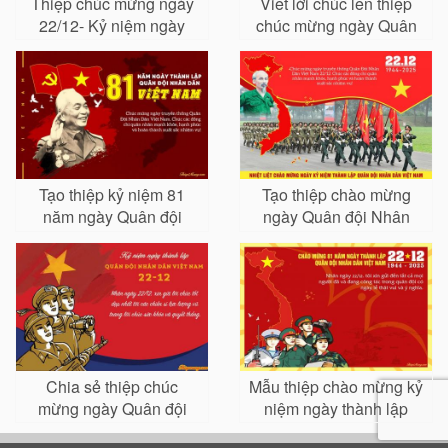
Thiệp chúc mừng ngày
Viết lời chúc lên thiệp
22/12- Kỷ niệm ngày
chúc mừng ngày Quân
Quân đội NDVN
đội nhân dân Việt Nam
Tạo thiệp kỷ niệm 81
Tạo thiệp chào mừng
năm ngày Quân đội
ngày Quân đội Nhân
nhân dân Việt Nam
dân Việt Nam 22/12 trực
22/12
tuyến
Chia sẻ thiệp chúc
Mẫu thiệp chào mừng kỷ
mừng ngày Quân đội
niệm ngày thành lập
nhân dân Việt Nam
Quân đội Nhân dân Việt