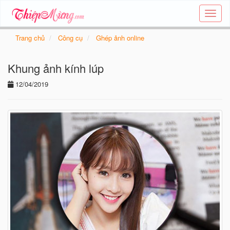
Tạo
thiệp
online
Trang chủ
Công cụ
Ghép ảnh online
-
Thiệp
Khung ảnh kính lúp
các
chủ
12/04/2019
đề
-
Thie