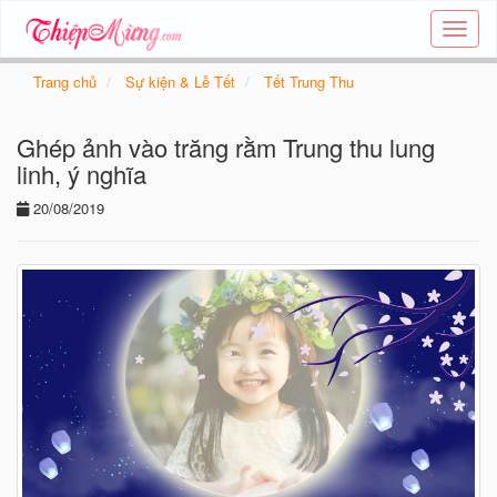
Tạo
thiệp
online
Trang chủ
Sự kiện & Lễ Tết
Tết Trung Thu
-
Thiệp
Ghép ảnh vào trăng rằm Trung thu lung
các
chủ
linh, ý nghĩa
đề
20/08/2019
-
Thie