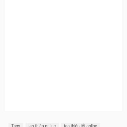
Tags
tạo thiệp online
tạo thiệp tết online