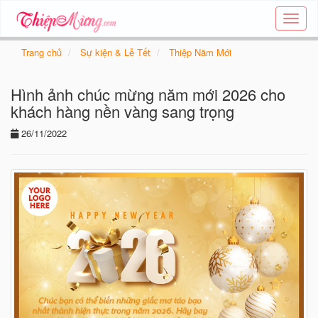
Tạo
thiệp
online
Trang chủ
Sự kiện & Lễ Tết
Thiệp Năm Mới
-
Thiệp
Hình ảnh chúc mừng năm mới 2026 cho
các
chủ
khách hàng nền vàng sang trọng
đề
26/11/2022
-
Thie