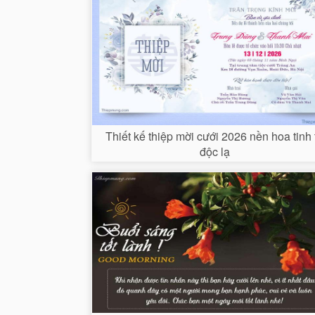
Thiết kế thiệp mời cưới 2026 nền hoa tinh 
độc lạ