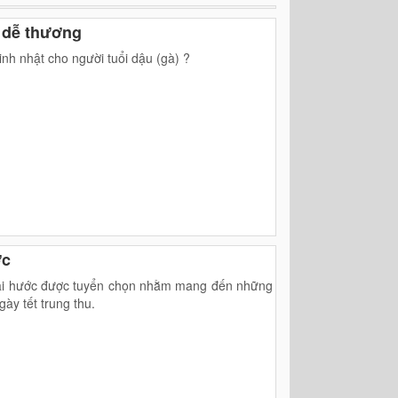
 dễ thương
h nhật cho người tuổi dậu (gà) ?
ớc
 hài hước được tuyển chọn nhằm mang đến những
ày tết trung thu.