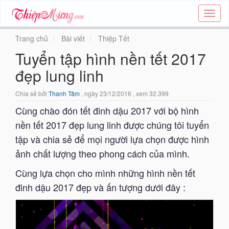
Tạo
thiệp
online
Trang chủ
Bài viết
Thiệp Tết
-
Tuyển tập hình nền tết 2017
Thiệp
các
đẹp lung linh
chủ
đề
Chia sẻ bởi
Thanh Tâm
, ngày 23/12/2016 , xem 32.399
-
Thie
Cùng chào đón tết đinh dậu 2017 với bộ hình
nền tết 2017 đẹp lung linh được chúng tôi tuyển
tập và chia sẻ để mọi người lựa chọn được hình
ảnh chất lượng theo phong cách của mình.
Cùng lựa chọn cho mình những hình nền tết
đinh dậu 2017 đẹp và ấn tượng dưới đây :