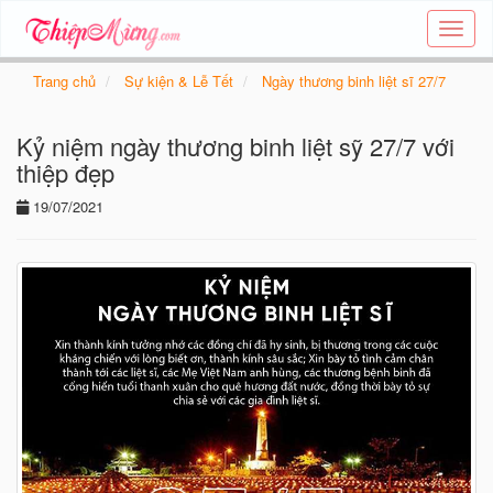
Tạo
thiệp
online
Trang chủ
Sự kiện & Lễ Tết
Ngày thương binh liệt sĩ 27/7
-
Thiệp
Kỷ niệm ngày thương binh liệt sỹ 27/7 với
các
chủ
thiệp đẹp
đề
19/07/2021
-
Thie