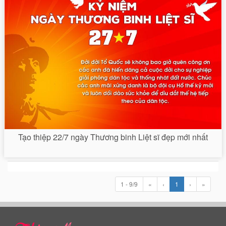
Tạo thiệp 22/7 ngày Thương binh Liệt sĩ đẹp mới nhất
1 - 9/9
«
‹
1
›
»