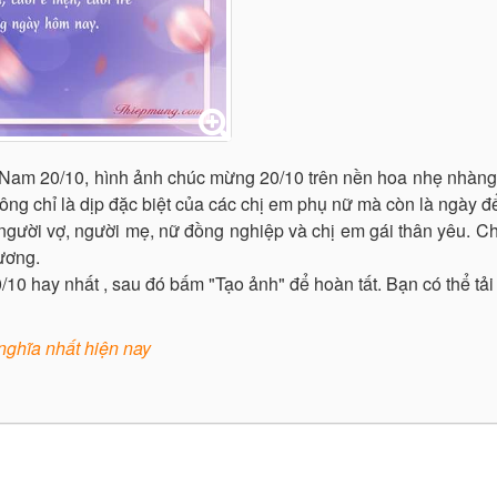
t Nam 20/10, hình ảnh chúc mừng 20/10 trên nền hoa nhẹ nhàn
ông chỉ là dịp đặc biệt của các chị em phụ nữ mà còn là ngày để
g người vợ, người mẹ, nữ đồng nghiệp và chị em gái thân yêu. 
ương.
10 hay nhất , sau đó bấm "Tạo ảnh" để hoàn tất. Bạn có thể tải
nghĩa nhất hiện nay