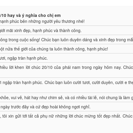
/10 hay và ý nghĩa cho chị em
à hạnh phúc bên những người yêu thương nhé!
iới mãi xinh đẹp, hạnh phúc và thành công.
ông trong cuộc sống! Chúc bạn luôn duyên dáng và xinh đẹp trong mắt 
t nửa thế giới của chúng ta luôn thành công, hạnh phúc!
tươi, ngập tràn hạnh phúc.
hiều lời khen lời chúc 20/10 của phái nam trong ngày hôm nay. Ch
 ngập tràn hạnh phúc. Chúc bạn luôn cười tươi, cười duyên, cười e thẹn
khỏe, vui vẻ, hát hay như chim sẻ, và có nhiều tài lẻ, nói chung là làm 
ngày trư­ớc đây và cứ đẹp hoài không ngơi nghỉ.
 tôi xin gửi tới tất cả phụ nữ những lời chúc mừng tốt đẹp nhất. Chú