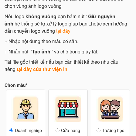
chọn vùng ảnh logo vuông
Nếu logo
không vuông
bạn bấm nút :
Giữ nguyên
ảnh
hệ thống sẽ tự xử lý logo giúp bạn ..hoặc xem hướng
dẫn chuyển logo vuông
tại đây
+ Nhập nội dung theo mẫu có sẵn.
+ Nhấn nút
"Tạo ảnh"
và chờ trong giây lát.
Tải file gốc thiết kế nếu bạn cần thiết kế theo nhu cầu
riêng
tại đây của thư viện in
Chon mẫu*
Doanh nghiệp
Cửa hàng
Trường học