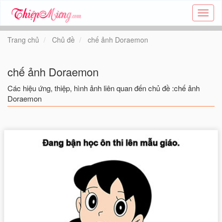
Tạo
thiệp
online
Trang chủ
Chủ đề
chế ảnh Doraemon
-
Thiệp
các
chế ảnh Doraemon
chủ
đề
Các hiệu ứng, thiệp, hình ảnh liên quan đến chủ đề :chế ảnh
-
Doraemon
Thie