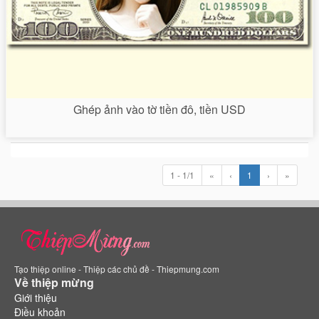
Ghép ảnh vào tờ tiền đô, tiền USD
1 - 1/1
«
‹
1
›
»
Tạo thiệp online - Thiệp các chủ đề - Thiepmung.com
Về thiệp mừng
Giới thiệu
Điều khoản