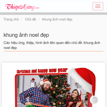
Tạo
thiệp
online
Trang chủ
Chủ đề
khung ảnh noel đẹp
-
Thiệp
các
khung ảnh noel đẹp
chủ
đề
Các hiệu ứng, thiệp, hình ảnh liên quan đến chủ đề :khung ảnh
-
noel đẹp
Thie