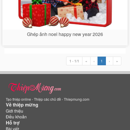
Ghép ảnh noel happy new year 2026
1 - 1/1
«
‹
1
›
»
Tạo thiệp online - Thiệp các chủ đề - Thiepmung.com
Về thiệp mừng
Giới thiệu
Điều khoản
Hỗ trợ
Bài viết