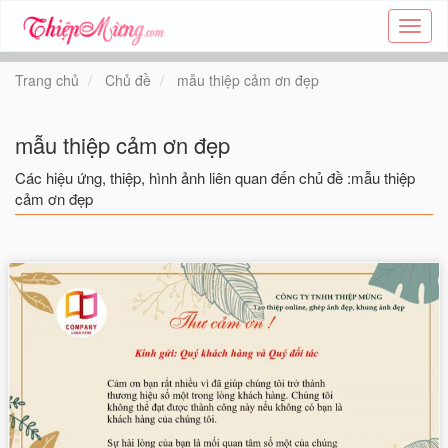
Tạo
thiệp
online
Trang chủ
Chủ đề
mẫu thiệp cảm ơn đẹp
-
Thiệp
các
mẫu thiệp cảm ơn đẹp
chủ
đề
Các hiệu ứng, thiệp, hình ảnh liên quan đến chủ đề :mẫu thiệp
-
cảm ơn đẹp
Thie