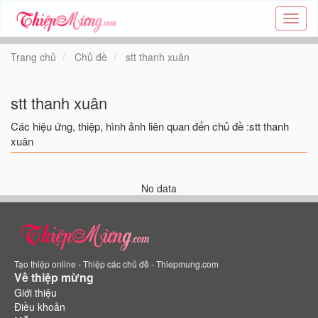
Tạo
thiệp
online
Trang chủ
Chủ đề
stt thanh xuân
-
Thiệp
các
stt thanh xuân
chủ
đề
Các hiệu ứng, thiệp, hình ảnh liên quan đến chủ đề :stt thanh
-
xuân
Thie
No data
Tạo thiệp online - Thiệp các chủ đề - Thiepmung.com
Về thiệp mừng
Giới thiệu
Điều khoản